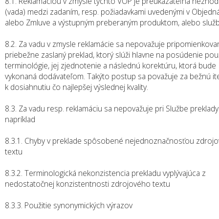
8.1. Reklamáciou v zmysle týchto VOP je preukázateľná nezhod
(vada) medzi zadaním, resp. požiadavkami uvedenými v Objedná
alebo Zmluve a výstupným preberaným produktom, alebo služ
8.2. Za vadu v zmysle reklamácie sa nepovažuje pripomienkova
priebežne zaslaný preklad, ktorý slúži hlavne na posúdenie použ
terminológie, jej zjednotenie a následnú korektúru, ktorá bude
vykonaná dodávateľom. Takýto postup sa považuje za bežnú it
k dosiahnutiu čo najlepšej výslednej kvality.
8.3. Za vadu resp. reklamáciu sa nepovažuje pri Službe preklady
napríklad
8.3.1. Chyby v preklade spôsobené nejednoznačnosťou zdroj
textu
8.3.2. Terminologická nekonzistencia prekladu vyplývajúca z
nedostatočnej konzistentnosti zdrojového textu
8.3.3. Použitie synonymických výrazov