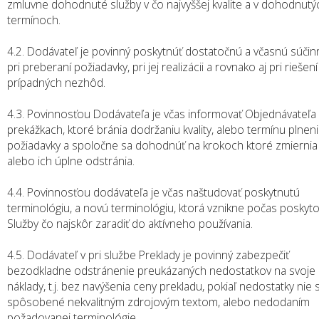
zmluvne dohodnuté služby v čo najvyššej kvalite a v dohodnutý
termínoch.
4.2. Dodávateľ je povinný poskytnúť dostatočnú a včasnú súčin
pri preberaní požiadavky, pri jej realizácii a rovnako aj pri riešení
prípadných nezhôd.
4.3. Povinnosťou Dodávateľa je včas informovať Objednávateľa
prekážkach, ktoré bránia dodržaniu kvality, alebo termínu plnen
požiadavky a spoločne sa dohodnúť na krokoch ktoré zmiernia r
alebo ich úplne odstránia.
4.4. Povinnosťou dodávateľa je včas naštudovať poskytnutú
terminológiu, a novú terminológiu, ktorá vznikne počas poskyt
Služby čo najskôr zaradiť do aktívneho používania.
4.5. Dodávateľ v pri službe Preklady je povinný zabezpečiť
bezodkladne odstránenie preukázaných nedostatkov na svoje
náklady, t.j. bez navýšenia ceny prekladu, pokiaľ nedostatky nie 
spôsobené nekvalitným zdrojovým textom, alebo nedodaním
požadovanej terminológie.