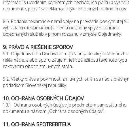
informácií s uvedením konkrétnych nezhôd, ich počtu a vyznače
dokumente, pokiaľ sa reklamácia týka písomných dokumentov.
8.6. Podanie reklamácie nemá vplyv na prevzatie poskytnutej Sl
výhradami (Reklamáciou) a nemá odkladný vplyv na úhradu
objednaných služieb v plnom rozsahu v zmysle Objednávky.
9. PRÁVO A RIEŠENIE SPOROV
9.1. Objednávateľ a Dodávateľ majú v prípade akejkoľvek nezho
reklamácie, alebo sporu záujem riešiť záležitosti takéhoto typu
rokovaním oboch zmluvných strán.
9.2. Všetky práva a povinnosti zmluvných strán sa riadia právny
poriadkom Slovenskej republiky.
10. OCHRANA OSOBNÝCH ÚDAJOV
10.1. Ochrana osobných údajov je predmetom samostatného
dokumentu s názvom „Ochrana osobných údajov“.
11. OCHRANA SPOTREBITEĽA