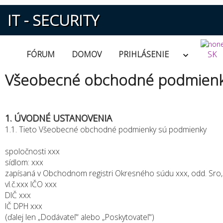
IT - SECURITY
FÓRUM
DOMOV
PRIHLÁSENIE
SK
Všeobecné obchodné podmien
1. ÚVODNÉ USTANOVENIA
1.1. Tieto Všeobecné obchodné podmienky sú podmienky
spoločnosti xxx
sídlom: xxx
zapísaná v Obchodnom registri Okresného súdu xxx, odd. Sro,
vl.č.xxx IČO xxx
DIČ xxx
IČ DPH xxx
(ďalej len „Dodávateľ“ alebo „Poskytovateľ“)