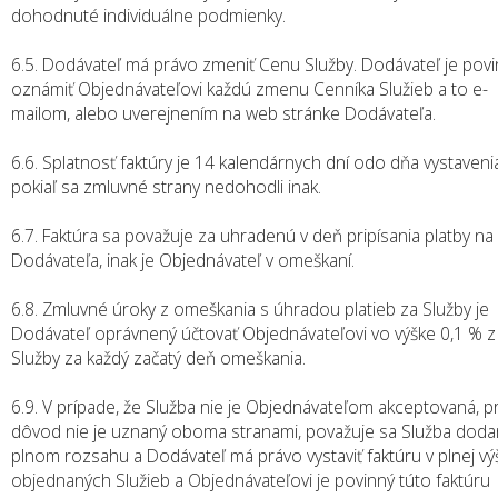
dohodnuté individuálne podmienky.
6.5. Dodávateľ má právo zmeniť Cenu Služby. Dodávateľ je pov
oznámiť Objednávateľovi každú zmenu Cenníka Služieb a to e-
mailom, alebo uverejnením na web stránke Dodávateľa.
6.6. Splatnosť faktúry je 14 kalendárnych dní odo dňa vystaveni
pokiaľ sa zmluvné strany nedohodli inak.
6.7. Faktúra sa považuje za uhradenú v deň pripísania platby na
Dodávateľa, inak je Objednávateľ v omeškaní.
6.8. Zmluvné úroky z omeškania s úhradou platieb za Služby je
Dodávateľ oprávnený účtovať Objednávateľovi vo výške 0,1 % z
Služby za každý začatý deň omeškania.
6.9. V prípade, že Služba nie je Objednávateľom akceptovaná, p
dôvod nie je uznaný oboma stranami, považuje sa Služba doda
plnom rozsahu a Dodávateľ má právo vystaviť faktúru v plnej vý
objednaných Služieb a Objednávateľovi je povinný túto faktúru