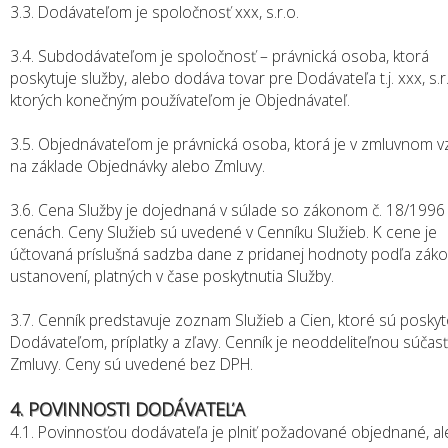
3.3. Dodávateľom je spoločnosť xxx, s.r.o.
3.4. Subdodávateľom je spoločnosť – právnická osoba, ktorá
poskytuje služby, alebo dodáva tovar pre Dodávateľa t.j. xxx, s.r.
ktorých konečným používateľom je Objednávateľ.
3.5. Objednávateľom je právnická osoba, ktorá je v zmluvnom v
na základe Objednávky alebo Zmluvy.
3.6. Cena Služby je dojednaná v súlade so zákonom č. 18/1996 Z
cenách. Ceny Služieb sú uvedené v Cenníku Služieb. K cene je
účtovaná príslušná sadzba dane z pridanej hodnoty podľa zák
ustanovení, platných v čase poskytnutia Služby.
3.7. Cenník predstavuje zoznam Služieb a Cien, ktoré sú posky
Dodávateľom, príplatky a zľavy. Cenník je neoddeliteľnou súčas
Zmluvy. Ceny sú uvedené bez DPH.
4. POVINNOSTI DODÁVATEĽA
4.1. Povinnosťou dodávateľa je plniť požadované objednané, a