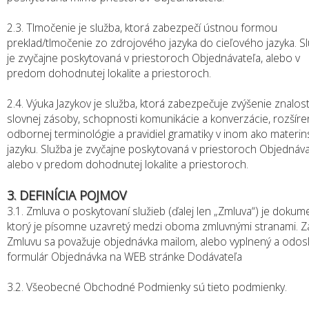
2.3. Tlmočenie je služba, ktorá zabezpečí ústnou formou
preklad/tlmočenie zo zdrojového jazyka do cieľového jazyka. S
je zvyčajne poskytovaná v priestoroch Objednávateľa, alebo v
predom dohodnutej lokalite a priestoroch.
2.4. Výuka Jazykov je služba, ktorá zabezpečuje zvýšenie znalost
slovnej zásoby, schopnosti komunikácie a konverzácie, rozšíre
odbornej terminológie a pravidiel gramatiky v inom ako materi
jazyku. Služba je zvyčajne poskytovaná v priestoroch Objednáva
alebo v predom dohodnutej lokalite a priestoroch.
3. DEFINÍCIA POJMOV
3.1. Zmluva o poskytovaní služieb (ďalej len „Zmluva“) je dokum
ktorý je písomne uzavretý medzi oboma zmluvnými stranami. Z
Zmluvu sa považuje objednávka mailom, alebo vyplnený a odos
formulár Objednávka na WEB stránke Dodávateľa
3.2. Všeobecné Obchodné Podmienky sú tieto podmienky.