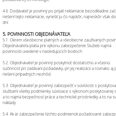
4.6. Dodávateľ je povinný po prijatí reklamácie bezodkladne zač
riešení tejto reklamácie, vyriešiť ju čo najskôr, najneskôr však d
dní.
5. POVINNOSTI OBJEDNÁVATEĽA
5.1. Okrem všeobecne platných a všeobecne zaužívaných povin
Objednávateľa platia pre výkonu zabezpečenie Služieb najmä
povinnosti uvedené v nasledujúcich bodoch.
5.2. Objednávateľ je povinný poskytnúť dostatočnú a včasnú
súčinnosť pri zadávaní požiadavky, pri jej realizácii a rovnako aj p
riešení prípadných nezhôd.
5.3. Objednávateľ je povinný zabezpečiť v súvislosti s poskytov
službami všetky podmienky súvisiace s výkonom poskytovanej 
a to najmä bezpečnosť práce a technické prostriedky a to na s
náklady.
5.4. Ak je zabezpečenie týchto podmienok požadované zabezp