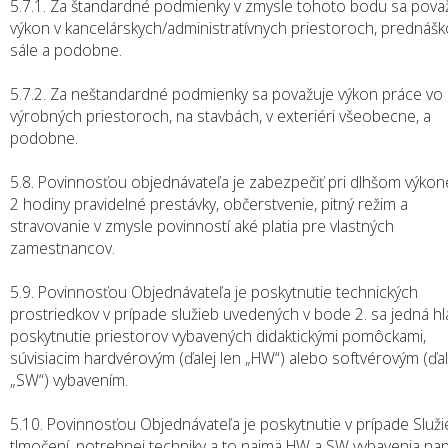
5.7.1. Za štandardné podmienky v zmysle tohoto bodu sa pova
výkon v kancelárskych/administratívnych priestoroch, prednášk
sále a podobne.
5.7.2. Za neštandardné podmienky sa považuje výkon práce vo
výrobných priestoroch, na stavbách, v exteriéri všeobecne, a
podobne.
5.8. Povinnosťou objednávateľa je zabezpečiť pri dlhšom výkon
2 hodiny pravidelné prestávky, občerstvenie, pitný režim a
stravovanie v zmysle povinností aké platia pre vlastných
zamestnancov.
5.9. Povinnosťou Objednávateľa je poskytnutie technických
prostriedkov v prípade služieb uvedených v bode 2. sa jedná h
poskytnutie priestorov vybavených didaktickými pomôckami,
súvisiacim hardvérovým (ďalej len „HW“) alebo softvérovým (ďal
„SW“) vybavením.
5.10. Povinnosťou Objednávateľa je poskytnutie v prípade Služi
tlmočení, potrebnej techniky a to najmä HW a SW vybavenia nap