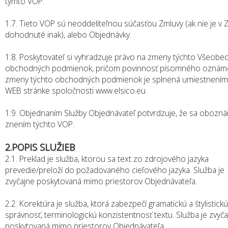
týmto VOP.
1.7. Tieto VOP sú neoddeliteľnou súčasťou Zmluvy (ak nie je v 
dohodnuté inak), alebo Objednávky.
1.8. Poskytovateľ si vyhradzuje právo na zmeny týchto Všeobe
obchodných podmienok, pričom povinnosť písomného oznám
zmeny týchto obchodných podmienok je splnená umiestnením
WEB stránke spoločnosti www.elsico.eu.
1.9. Objednaním Služby Objednávateľ potvrdzuje, že sa obozná
znením týchto VOP.
2.POPIS SLUŽIEB
2.1. Preklad je služba, ktorou sa text zo zdrojového jazyka
prevedie/preloží do požadovaného cieľového jazyka. Služba je
zvyčajne poskytovaná mimo priestorov Objednávateľa.
2.2. Korektúra je služba, ktorá zabezpečí gramatickú a štylistickú
správnosť, terminologickú konzistentnosť textu. Služba je zvyč
poskytovaná mimo priestorov Objednávateľa.