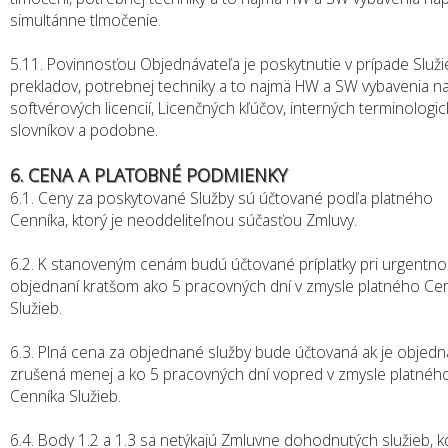
simultánne tlmočenie.
5.11. Povinnosťou Objednávateľa je poskytnutie v prípade Služi
prekladov, potrebnej techniky a to najmä HW a SW vybavenia na
softvérových licencií, Licenčných kľúčov, interných terminologi
slovníkov a podobne.
6. CENA A PLATOBNÉ PODMIENKY
6.1. Ceny za poskytované Služby sú účtované podľa platného
Cenníka, ktorý je neoddeliteľnou súčasťou Zmluvy.
6.2. K stanoveným cenám budú účtované príplatky pri urgentn
objednaní kratšom ako 5 pracovných dní v zmysle platného Ce
Služieb.
6.3. Plná cena za objednané služby bude účtovaná ak je objedn
zrušená menej a ko 5 pracovných dní vopred v zmysle platnéh
Cenníka Služieb.
6.4. Body 1.2 a 1.3 sa netýkajú Zmluvne dohodnutých služieb, k