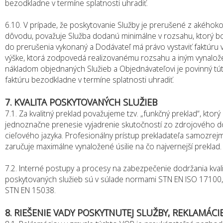
bezodkladne v termíne splatnosti uhradiť.
6.10. V prípade, že poskytovanie Služby je prerušené z akéhoko
dôvodu, považuje Služba dodanú minimálne v rozsahu, ktorý bo
do prerušenia vykonaný a Dodávateľ má právo vystaviť faktúru 
výške, ktorá zodpovedá realizovanému rozsahu a iným vynalo
nákladom objednaných Služieb a Objednávateľovi je povinný tú
faktúru bezodkladne v termíne splatnosti uhradiť.
7. KVALITA POSKYTOVANÝCH SLUŽIEB
7.1. Za kvalitný preklad považujeme tzv. „funkčný preklad“, ktorý
jednoznačne prenesie vyjadrenie skutočností zo zdrojového d
cieľového jazyka. Profesionálny prístup prekladateľa samozrej
zaručuje maximálne vynaložené úsilie na čo najvernejší preklad.
7.2. Interné postupy a procesy na zabezpečenie dodržania kvali
poskytovaných služieb sú v súlade normami STN EN ISO 17100,
STN EN 15038.
8. RIEŠENIE VADY POSKYTNUTEJ SLUŽBY, REKLAMÁCI