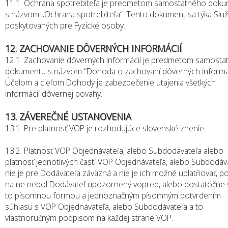
11.1. Ochrana spotrebiteľa je predmetom samostatného dok
s názvom „Ochrana spotrebiteľa“. Tento dokument sa týka Služ
poskytovaných pre Fyzické osoby.
12. ZACHOVANIE DÔVERNÝCH INFORMÁCIÍ
12.1. Zachovanie dôverných informácií je predmetom samost
dokumentu s názvom “Dohoda o zachovaní dôverných informác
Účelom a cieľom Dohody je zabezpečenie utajenia všetkých
informácií dôvernej povahy.
13. ZÁVEREČNÉ USTANOVENIA
13.1. Pre platnosť VOP je rozhodujúce slovenské znenie.
13.2. Platnosť VOP Objednávateľa, alebo Subdodávateľa alebo
platnosť jednotlivých častí VOP Objednávateľa, alebo Subdodáv
nie je pre Dodávateľa záväzná a nie je ich možné uplatňovať, po
na ne nebol Dodávateľ upozornený vopred, alebo dostatočne 
to písomnou formou a jednoznačným písomným potvrdením
súhlasu s VOP Objednávateľa, alebo Subdodávateľa a to
vlastnoručným podpisom na každej strane VOP.