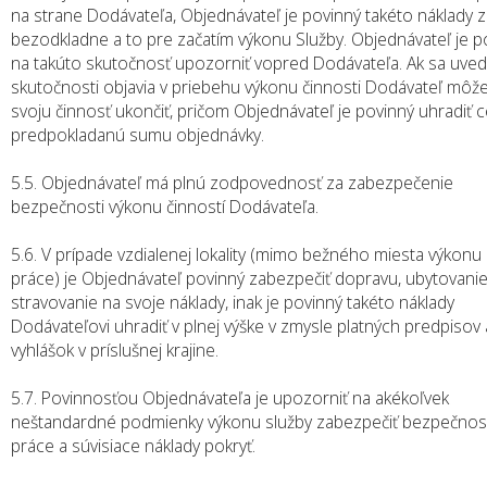
na strane Dodávateľa, Objednávateľ je povinný takéto náklady za
bezodkladne a to pre začatím výkonu Služby. Objednávateľ je p
na takúto skutočnosť upozorniť vopred Dodávateľa. Ak sa uve
skutočnosti objavia v priebehu výkonu činnosti Dodávateľ môž
svoju činnosť ukončiť, pričom Objednávateľ je povinný uhradiť c
predpokladanú sumu objednávky.
5.5. Objednávateľ má plnú zodpovednosť za zabezpečenie
bezpečnosti výkonu činností Dodávateľa.
5.6. V prípade vzdialenej lokality (mimo bežného miesta výkonu
práce) je Objednávateľ povinný zabezpečiť dopravu, ubytovanie
stravovanie na svoje náklady, inak je povinný takéto náklady
Dodávateľovi uhradiť v plnej výške v zmysle platných predpisov 
vyhlášok v príslušnej krajine.
5.7. Povinnosťou Objednávateľa je upozorniť na akékoľvek
neštandardné podmienky výkonu služby zabezpečiť bezpečnos
práce a súvisiace náklady pokryť.