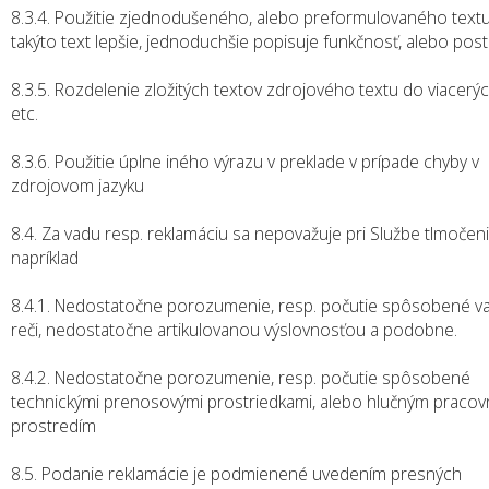
8.3.4. Použitie zjednodušeného, alebo preformulovaného textu
takýto text lepšie, jednoduchšie popisuje funkčnosť, alebo post
8.3.5. Rozdelenie zložitých textov zdrojového textu do viacerých
etc.
8.3.6. Použitie úplne iného výrazu v preklade v prípade chyby v
zdrojovom jazyku
8.4. Za vadu resp. reklamáciu sa nepovažuje pri Službe tlmočen
napríklad
8.4.1. Nedostatočne porozumenie, resp. počutie spôsobené v
reči, nedostatočne artikulovanou výslovnosťou a podobne.
8.4.2. Nedostatočne porozumenie, resp. počutie spôsobené
technickými prenosovými prostriedkami, alebo hlučným praco
prostredím
8.5. Podanie reklamácie je podmienené uvedením presných