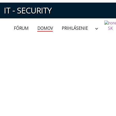
IT - SECURITY
FÓRUM
DOMOV
PRIHLÁSENIE
SK
Jedno miesto pre informáci
o
• Kybernetickej bezpečnosti
• Zálohovaní, obnove a archivácii
• Štandardoch, normách a odporúčani