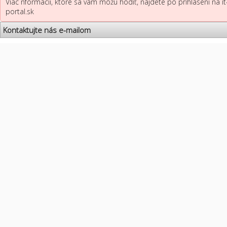
Viac nformácií, ktoré sa vám môžu hodiť, nájdete po prihlásení na it
portal.sk
Kontaktujte nás e-mailom