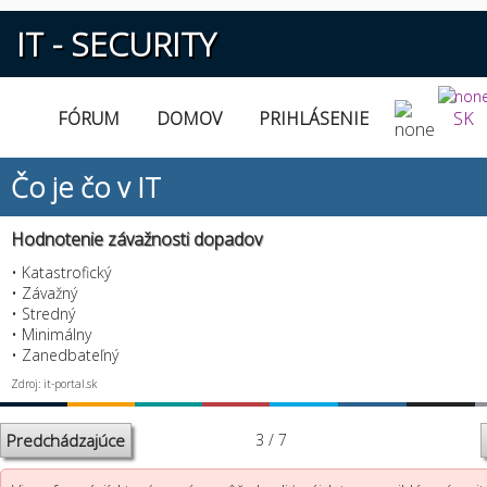
IT - SECURITY
FÓRUM
DOMOV
PRIHLÁSENIE
SK
Čo je čo v IT
Hodnotenie závažnosti dopadov
• Katastrofický
• Závažný
• Stredný
• Minimálny
• Zanedbateľný
Zdroj: it-portal.sk
Predchádzajúce
3 / 7