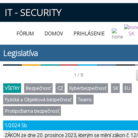
IT - SECURITY
FÓRUM
DOMOV
PRIHLÁSENIE
SK
Legislatíva
1 / 9
VŠETKY
Bezpečnosť
CZ
Kyberbezpečnosť
SK
EU
Fyzická a Objektová bezpečnosť
Teams
Protipožiarna bezpečnosť
1/2024 Sb.
ZÁKON ze dne 20. prosince 2023, kterým se mění zákon č. 12