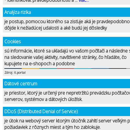
• Identifikovať pravdepodobnosti a ...
viac...
Analýza rizika
je postup, pomocou ktorého sa zisťuje aká je pravdepodobnos
dôjde k nežiadúcej udalosti a aké budú jej dôsledky
Cookies
sú informácie, ktoré sa ukladajú vo vašom počítači a následne s
na sledovanie vašej aktivity, navštívené stránky, čo hľadáte, čo
kupujete na e-shopoch a podobne
Zdroj: it.portal
Dátové centrum
je priestor, ktorý je určený pre nepretržitú prevádzku počítačo
serverov, systémov a dátových úložísk.
DDoS (Distributed Denial of Service)
je útok na webový server ktorým útočník zahltí server veľkým
požiadaviek z rôznych miest a tým ho zablokuje.