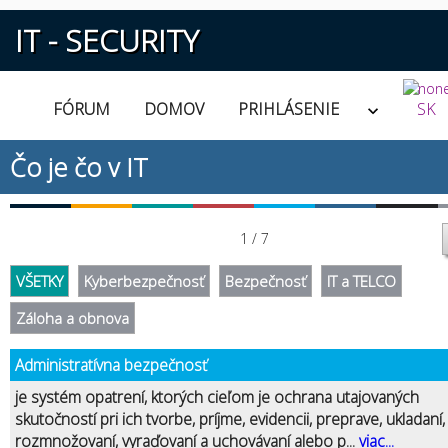
IT - SECURITY
FÓRUM
DOMOV
PRIHLÁSENIE
SK
Čo je čo v IT
1 / 7
VŠETKY
Kyberbezpečnosť
Bezpečnosť
IT a TELCO
Záloha a obnova
Administratívna bezpečnosť
je systém opatrení, ktorých cieľom je ochrana utajovaných
skutočností pri ich tvorbe, príjme, evidencii, preprave, ukladaní,
rozmnožovaní, vyraďovaní a uchovávaní alebo p...
viac...