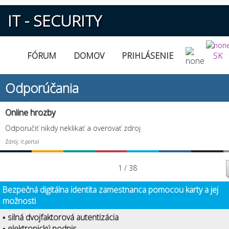
IT - SECURITY
FÓRUM
DOMOV
PRIHLÁSENIE
SK
Odporúčania
Online hrozby
Odporučiť nikdy neklikať a overovať zdroj
Zdroj: it.portal
1 / 38
Bezpečná digitálna identita zamestnanca pomocou karty a jej
možnosti
▪ silná dvojfaktorová autentizácia
▪ elektronický podpis