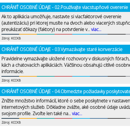
CHRÁNIŤ OSOBNÉ ÚDAJE - 02.Používajte viacstupňové overenie
Ak to aplikácia umožňuje, nastavte si viacfaktorové overenie
(autentizáciu) pri ktorej musíte na dvoch alebo viacerých stupň
preukázať dôkazy (faktory) na potvrdenie v...
viac...
Zdroj: KCCKB
CHRÁNIŤ OSOBNÉ ÚDAJE - 03.Vymazávajte staré konverzácie
Pravidelne vymazávajte uložené rozhovory v diskusných fórach
kách a chatovacích aplikáciách. Väčšinou obsahujú citlivé osobn
informácie.
Zdroj: KCCKB
CHRÁNIŤ OSOBNÉ ÚDAJE - 04.Obmedzte požiadavky poskytovat
Znížte množstvo informácií, ktoré o sebe poskytnete v nastave
internetových služieb. Dôkladne zvážte, aké osobné údaje uvád
svojom profile. Zvoľte len také na...
viac...
Zdroj: KCCKB