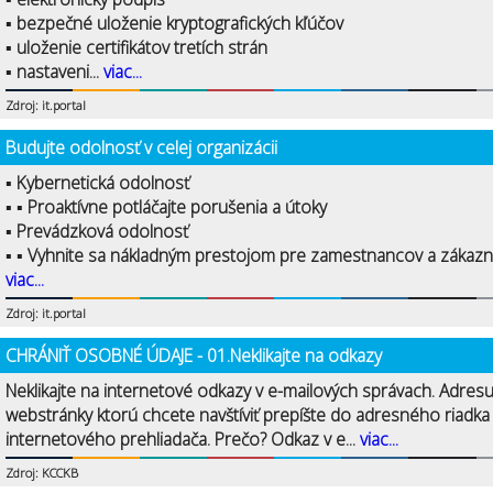
▪ bezpečné uloženie kryptografických kľúčov
▪ uloženie certifikátov tretích strán
▪ nastaveni...
viac...
Zdroj: it.portal
Budujte odolnosť v celej organizácii
▪ Kybernetická odolnosť
▪ ▪ Proaktívne potláčajte porušenia a útoky
▪ Prevádzková odolnosť
▪ ▪ Vyhnite sa nákladným prestojom pre zamestnancov a zákazní
viac...
Zdroj: it.portal
CHRÁNIŤ OSOBNÉ ÚDAJE - 01.Neklikajte na odkazy
Neklikajte na internetové odkazy v e-mailových správach. Adres
webstránky ktorú chcete navštíviť prepíšte do adresného riadka
internetového prehliadača. Prečo? Odkaz v e...
viac...
Zdroj: KCCKB