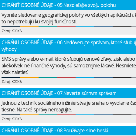
CHRÁNIŤ OSOBNÉ ÚDAJE - 05.Nezdieľajte svoju polohu
Vypnite sledovanie geografickej polohy vo všetkých aplikáciách, 
to nepotrebujú ku svojej funkčnosti.
Zdroj: KCCKB
CHRÁNIŤ OSOBNÉ ÚDAJE - 06.Nedôverujte správam, ktoré sľubu
výhody
SMS správy alebo e-mail, ktoré sľubujú cenové zľavy, zisk, alebo
akékoľvek iné finančné výhody, sú samozrejme lákavé. Nesmiete
však naletieť.
Zdroj: KCCKB
CHRÁNIŤ OSOBNÉ ÚDAJE - 07.Neverte súrnym správam
Jednou z techník sociálneho inžinierstva je snaha o vyvolanie ča
tiesne. Na také správy nereagujte.
Zdroj: KCCKB
CHRÁNIŤ OSOBNÉ ÚDAJE - 08.Používajte silné heslá