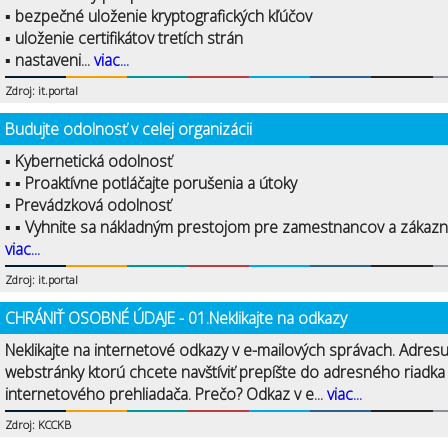
▪ bezpečné uloženie kryptografických kľúčov
▪ uloženie certifikátov tretích strán
▪ nastaveni...
viac...
Zdroj: it.portal
Budujte odolnosť v celej organizácii
▪ Kybernetická odolnosť
▪ ▪ Proaktívne potláčajte porušenia a útoky
▪ Prevádzková odolnosť
▪ ▪ Vyhnite sa nákladným prestojom pre zamestnancov a zákazní
viac...
Zdroj: it.portal
CHRÁNIŤ OSOBNÉ ÚDAJE - 01.Neklikajte na odkazy
Neklikajte na internetové odkazy v e-mailových správach. Adres
webstránky ktorú chcete navštíviť prepíšte do adresného riadka
internetového prehliadača. Prečo? Odkaz v e...
viac...
Zdroj: KCCKB