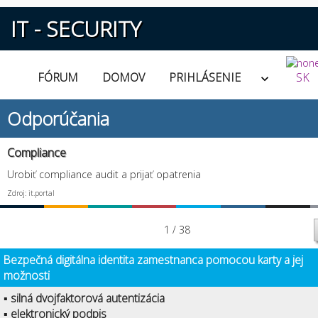
IT - SECURITY
FÓRUM
DOMOV
PRIHLÁSENIE
SK
Odporúčania
Compliance
Urobiť compliance audit a prijať opatrenia
Zdroj: it.portal
1 / 38
Bezpečná digitálna identita zamestnanca pomocou karty a jej
možnosti
▪ silná dvojfaktorová autentizácia
▪ elektronický podpis