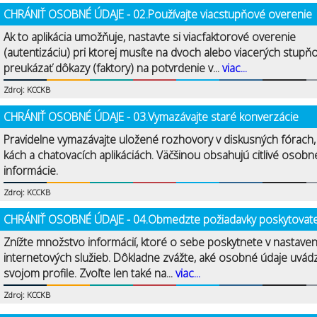
CHRÁNIŤ OSOBNÉ ÚDAJE - 02.Používajte viacstupňové overenie
Ak to aplikácia umožňuje, nastavte si viacfaktorové overenie
(autentizáciu) pri ktorej musíte na dvoch alebo viacerých stupň
preukázať dôkazy (faktory) na potvrdenie v...
viac...
Zdroj: KCCKB
CHRÁNIŤ OSOBNÉ ÚDAJE - 03.Vymazávajte staré konverzácie
Pravidelne vymazávajte uložené rozhovory v diskusných fórach
kách a chatovacích aplikáciách. Väčšinou obsahujú citlivé osobn
informácie.
Zdroj: KCCKB
CHRÁNIŤ OSOBNÉ ÚDAJE - 04.Obmedzte požiadavky poskytovat
Znížte množstvo informácií, ktoré o sebe poskytnete v nastave
internetových služieb. Dôkladne zvážte, aké osobné údaje uvád
svojom profile. Zvoľte len také na...
viac...
Zdroj: KCCKB