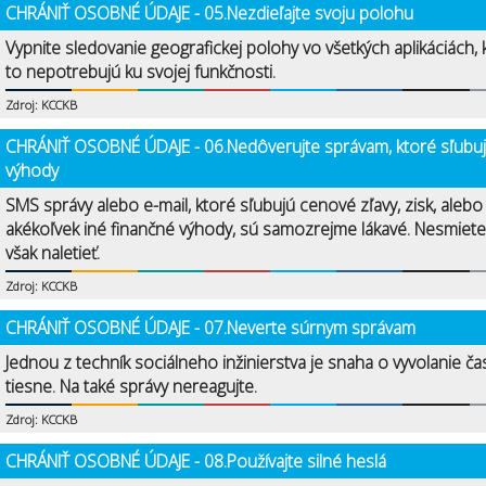
CHRÁNIŤ OSOBNÉ ÚDAJE - 05.Nezdieľajte svoju polohu
Vypnite sledovanie geografickej polohy vo všetkých aplikáciách, 
to nepotrebujú ku svojej funkčnosti.
Zdroj: KCCKB
CHRÁNIŤ OSOBNÉ ÚDAJE - 06.Nedôverujte správam, ktoré sľubu
výhody
SMS správy alebo e-mail, ktoré sľubujú cenové zľavy, zisk, alebo
akékoľvek iné finančné výhody, sú samozrejme lákavé. Nesmiete
však naletieť.
Zdroj: KCCKB
CHRÁNIŤ OSOBNÉ ÚDAJE - 07.Neverte súrnym správam
Jednou z techník sociálneho inžinierstva je snaha o vyvolanie ča
tiesne. Na také správy nereagujte.
Zdroj: KCCKB
CHRÁNIŤ OSOBNÉ ÚDAJE - 08.Používajte silné heslá