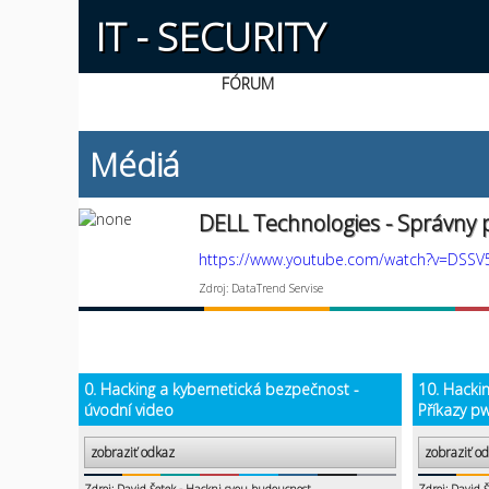
IT - SECURITY
FÓRUM
Médiá
DELL Technologies - Správny
https://www.youtube.com/watch?v=DSS
Zdroj: DataTrend Servise
0. Hacking a kybernetická bezpečnost -
10. Hacki
úvodní video
Příkazy pw
zobraziť odkaz
zobraziť o