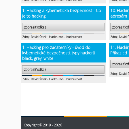
Zdroj: David Šetek - Hackni svou budoucnost
Zdroj: David 
1. Hacking a kybernetická bezpečnost - Co
10. Hackin
je to hacking
adresám
zobraziť odkaz
zobraziť o
Zdroj: David Šetek - Hackni svou budoucnost
Zdroj: David 
1. Hacking pro začátečníky - úvod do
11. Hacki
kybernetické bezpečnosti, typy hackerů
Příkaz cd
black, grey, white
zobraziť o
zobraziť odkaz
Zdroj: David 
Zdroj: David Šetek - Hackni svou budoucnost
Copyright © 2019 - 2026