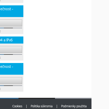
t
pečnost -
t
v4 a IPv6
t
pečnost -
t
Cookies
|
Politika súkromia
|
Podmienky použitia