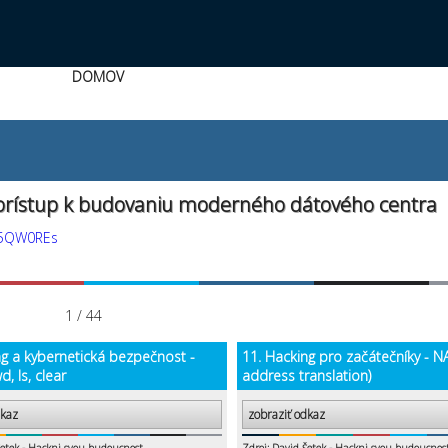
DOMOV
 prístup k budovaniu moderného dátového centra
V5QW0REs
1 / 44
ng a kybernetická bezpečnost -
11. Hacking pro začátečníky - N
d, ls, clear
address translation)
dkaz
zobraziť odkaz