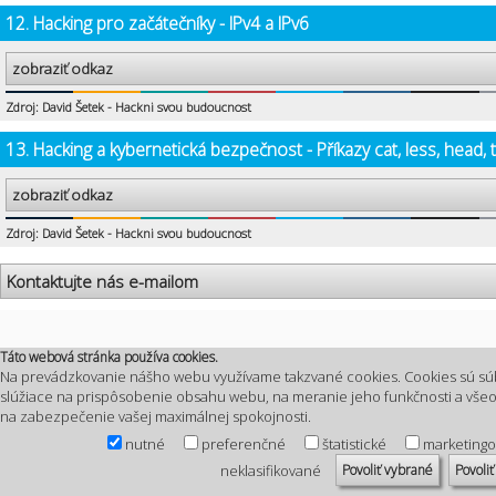
12. Hacking pro začátečníky - IPv4 a IPv6
zobraziť odkaz
Zdroj: David Šetek - Hackni svou budoucnost
13. Hacking a kybernetická bezpečnost - Příkazy cat, less, head, t
zobraziť odkaz
Zdroj: David Šetek - Hackni svou budoucnost
Kontaktujte nás e-mailom
Táto webová stránka používa cookies.
Na prevádzkovanie nášho webu využívame takzvané cookies. Cookies sú sú
slúžiace na prispôsobenie obsahu webu, na meranie jeho funkčnosti a vš
na zabezpečenie vašej maximálnej spokojnosti.
nutné
preferenčné
štatistické
marketing
Povoliť vybrané
Povoliť
neklasifikované