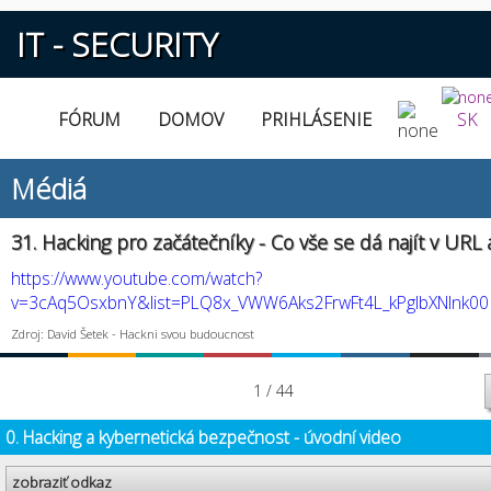
IT - SECURITY
FÓRUM
DOMOV
PRIHLÁSENIE
SK
Médiá
31. Hacking pro začátečníky - Co vše se dá najít v URL
https://www.youtube.com/watch?
v=3cAq5OsxbnY&list=PLQ8x_VWW6Aks2FrwFt4L_kPgIbXNlnk00
Zdroj: David Šetek - Hackni svou budoucnost
1 / 44
0. Hacking a kybernetická bezpečnost - úvodní video
zobraziť odkaz