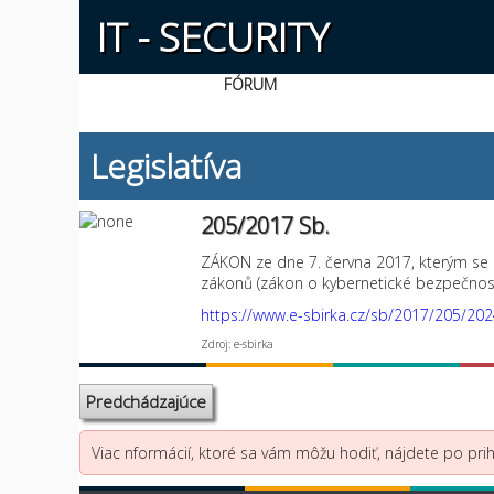
IT - SECURITY
FÓRUM
Legislatíva
205/2017 Sb.
ZÁKON ze dne 7. června 2017, kterým se 
zákonů (zákon o kybernetické bezpečnosti
https://www.e-sbirka.cz/sb/2017/205/20
Zdroj: e-sbirka
Predchádzajúce
Viac nformácií, ktoré sa vám môžu hodiť, nájdete po prihl