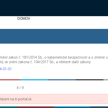
DOMOV
mění zákon č. 181/2014 Sb., o kybernetické bezpečnosti a o změně so
), ve znění zákona č. 104/2017 Sb., a některé další zákony
24-01-01
4 / 9
ásení na it-portal.sk