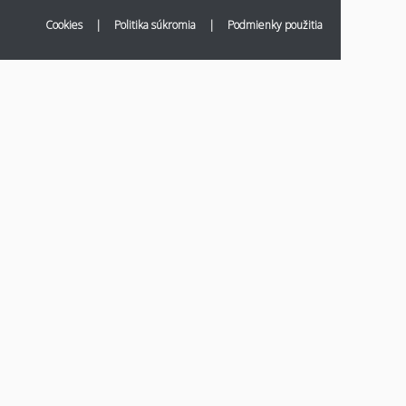
Cookies
|
Politika súkromia
|
Podmienky použitia