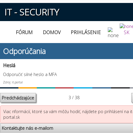
IT - SECURITY
FÓRUM
DOMOV
PRIHLÁSENIE
SK
Odporúčania
Heslá
Odporučiť silné heslo a MFA
Zdroj: it.portal
Predchádzajúce
3 / 38
Viac nformácií, ktoré sa vám môžu hodiť, nájdete po prihlásení na it
portal.sk
Kontaktujte nás e-mailom