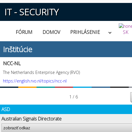
IT - SECURITY
FÓRUM
DOMOV
PRIHLÁSENIE
SK
Inštitúcie
NCC-NL
The Netherlands Enterprise Agency (RVO)
https://english.rvo.nl/topics/ncc-nl
1 / 6
ASD
Australian Signals Directorate
zobraziť odkaz