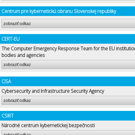
Centrum pre kybernetickú obranu Slovenskej republiky
zobraziť odkaz
CERT-EU
The Computer Emergency Response Team for the EU institutio
bodies and agencies
zobraziť odkaz
CISA
Cybersecurity and Infrastructure Security Agency
zobraziť odkaz
CSIRT
Národné centrum kybernetickej bezpečnosti
zobraziť odkaz