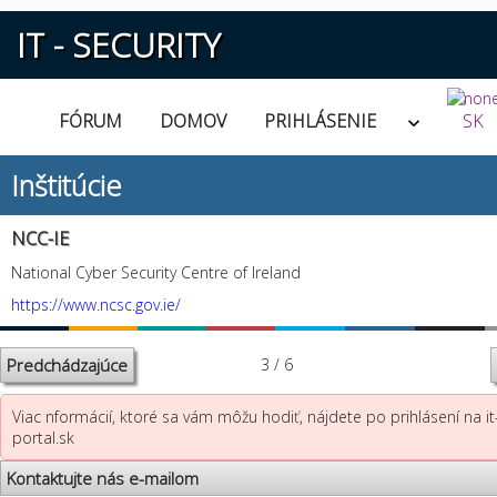
IT - SECURITY
FÓRUM
DOMOV
PRIHLÁSENIE
SK
Inštitúcie
NCC-IE
National Cyber Security Centre of Ireland
https://www.ncsc.gov.ie/
Predchádzajúce
3 / 6
Viac nformácií, ktoré sa vám môžu hodiť, nájdete po prihlásení na it
portal.sk
Kontaktujte nás e-mailom