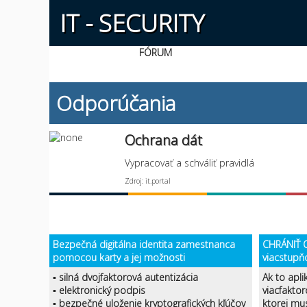
IT - SECURITY
FÓRUM
Odporúčania
Ochrana dát
Vypracovať a schváliť pravidlá
Zdroj: it.portal
Bezpečná digitálna identita zamestnanca
CHRÁNIŤ O
pomocou karty a jej možnosti
viacstupň
▪ silná dvojfaktorová autentizácia
Ak to apli
▪ elektronický podpis
viacfaktor
▪ bezpečné uloženie kryptografických kľúčov
ktorej mu