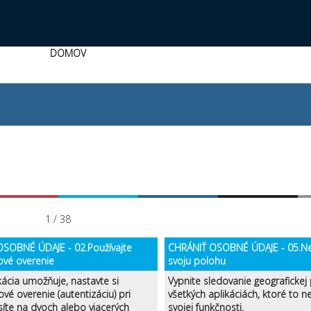
DOMOV
1 / 38
SOBNÉ ÚDAJE - 02.Používajte
CHRÁNIŤ OSOBNÉ ÚDAJE - 05.Ne
ové overenie
svoju polohu
kácia umožňuje, nastavte si
Vypnite sledovanie geografickej
ové overenie (autentizáciu) pri
všetkých aplikáciách, ktoré to 
síte na dvoch alebo viacerých
svojej funkčnosti.