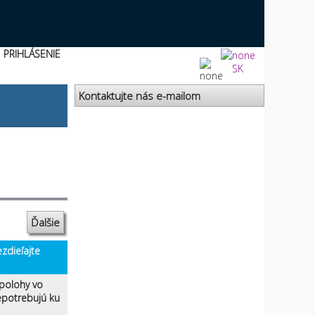
PRIHLÁSENIE
SK
Kontaktujte nás e-mailom
Ďalšie
zdieľajte
 polohy vo
nepotrebujú ku