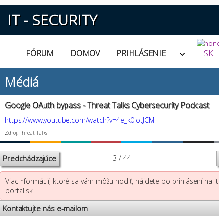
IT - SECURITY
FÓRUM
DOMOV
PRIHLÁSENIE
SK
Médiá
Google OAuth bypass - Threat Talks Cybersecurity Podcast
https://www.youtube.com/watch?v=4e_k0iotJCM
Zdroj: Threat Talks
Predchádzajúce
3 / 44
Viac nformácií, ktoré sa vám môžu hodiť, nájdete po prihlásení na it
portal.sk
Kontaktujte nás e-mailom