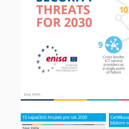
Zdroj: ENISA
10 najvačších hrozieb pre rok 2030
Certifiko
blízkom ok
Zdroj: ENISA