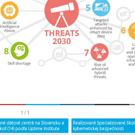
1 / 1
vané dátové centrá na Slovensku a
Realizované špecializované škole
olí (14) podľa Uptime Institute
kybernetickej bezpečnosti