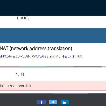
DOMOV
 NAT (network address translation)
BRP65T4&list=PLQ8x_VWW6Aks2FrwFt4L_kPgIbXNlnk00
2 / 44
ásení na it-portal.sk