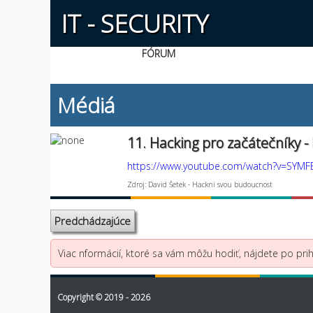
IT - SECURITY
FÓRUM
Médiá
11. Hacking pro začátečníky -
https://www.youtube.com/watch?v=SYMF
Zdroj: David Šetek - Hackni svou budoucnost
Predchádzajúce
Viac nformácií, ktoré sa vám môžu hodiť, nájdete po prihl
Copyright © 2019 - 2026