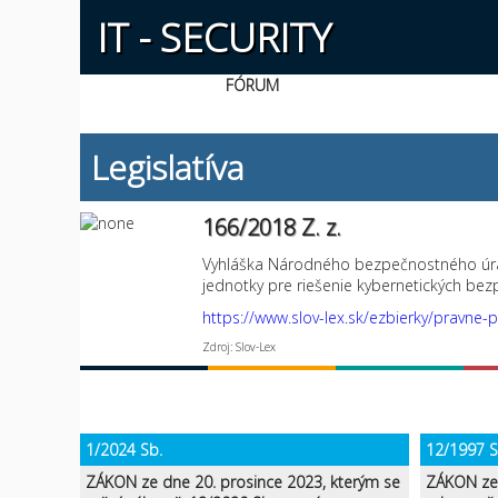
IT - SECURITY
FÓRUM
Legislatíva
166/2018 Z. z.
Vyhláška Národného bezpečnostného úra
jednotky pre riešenie kybernetických be
https://www.slov-lex.sk/ezbierky/pravn
Zdroj: Slov-Lex
1/2024 Sb.
12/1997 S
ZÁKON ze dne 20. prosince 2023, kterým se
ZÁKON ze 