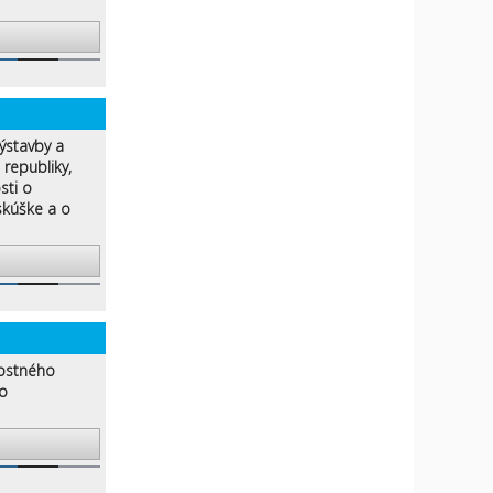
výstavby a
 republiky,
sti o
skúške a o
ostného
o