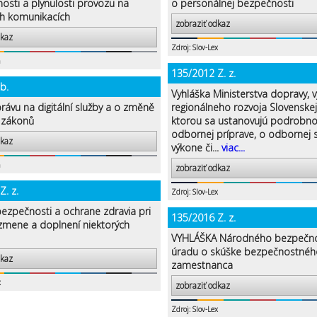
osti a plynulosti provozu na
o personálnej bezpečnosti
h komunikacích
zobraziť odkaz
dkaz
Zdroj: Slov-Lex
a
135/2012 Z. z.
b.
Vyhláška Ministerstva dopravy, 
rávu na digitální služby a o změně
regionálneho rozvoja Slovenskej
 zákonů
ktorou sa ustanovujú podrobno
odbornej príprave, o odbornej 
dkaz
výkone či...
viac...
a
zobraziť odkaz
. z.
Zdroj: Slov-Lex
ezpečnosti a ochrane zdravia pri
135/2016 Z. z.
 zmene a doplnení niektorých
VYHLÁŠKA Národného bezpečn
úradu o skúške bezpečnostnéh
dkaz
zamestnanca
x
zobraziť odkaz
Zdroj: Slov-Lex