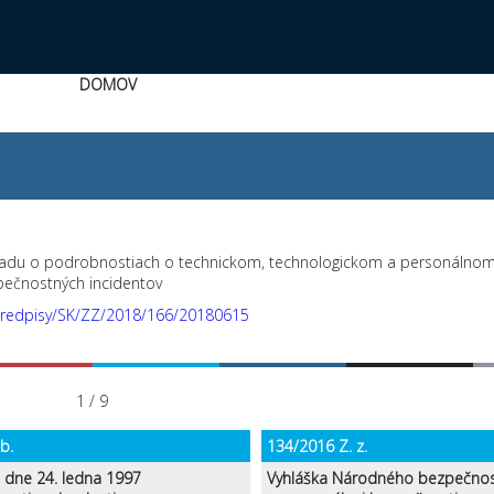
DOMOV
du o podrobnostiach o technickom, technologickom a personálnom
zpečnostných incidentov
e-predpisy/SK/ZZ/2018/166/20180615
1 / 9
b.
134/2016 Z. z.
dne 24. ledna 1997
Vyhláška Národného bezpečno