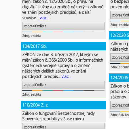
mění zákon č. 12/2020 Sb., o právu na
o bezpečn
digitální služby a o změně některých zákonů,
pozemníc
ve znění pozdějších předpisů, a další
zobraziť o
souvise...
viac...
Zdroj: e-sbirk
zobraziť odkaz
12/2020 S
Zdroj: e-sbirka
Zákon o p
104/2017 Sb.
některých
ZÁKON ze dne 8. března 2017, kterým se
zobraziť o
mění zákon č. 365/2000 Sb., o informačních
systémech veřejné správy a o změně
Zdroj: e-sbirk
některých dalších zákonů, ve znění
pozdějších předpis...
viac...
124/2006 Z
zobraziť odkaz
Zákon o b
práci a o
Zdroj: e-sbirka
zákonov
110/2004 Z. z.
zobraziť o
Zákon o fungovaní Bezpečnostnej rady
Zdroj: Slov-Le
Slovenskej republiky v čase mieru
zobraziť odkaz