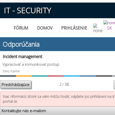
IT - SECURITY
FÓRUM
DOMOV
PRIHLÁSENIE
SK
Odporúčania
Incident management
Vypracovať a komunikovať postup
Zdroj: it.portal
Predchádzajúce
2 / 38
Viac nformácií, ktoré sa vám môžu hodiť, nájdete po prihlásení na it
portal.sk
Kontaktujte nás e-mailom