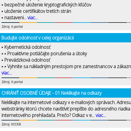
▪ bezpečné uloženie kryptografických kľúčov
▪ uloženie certifikátov tretích strán
▪ nastaveni...
viac...
Zdroj: it.portal
Budujte odolnosť v celej organizácii
▪ Kybernetická odolnosť
▪ ▪ Proaktívne potláčajte porušenia a útoky
▪ Prevádzková odolnosť
▪ ▪ Vyhnite sa nákladným prestojom pre zamestnancov a zákazní
viac...
Zdroj: it.portal
CHRÁNIŤ OSOBNÉ ÚDAJE - 01.Neklikajte na odkazy
Neklikajte na internetové odkazy v e-mailových správach. Adres
webstránky ktorú chcete navštíviť prepíšte do adresného riadka
internetového prehliadača. Prečo? Odkaz v e...
viac...
Zdroj: KCCKB