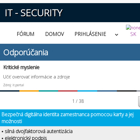
IT - SECURITY
FÓRUM
DOMOV
PRIHLÁSENIE
SK
Odporúčania
Kritické myslenie
Učiť overovať informácie a zdroje
Zdroj: it.portal
1 / 38
Bezpečná digitálna identita zamestnanca pomocou karty a jej
možnosti
▪ silná dvojfaktorová autentizácia
▪ elektronický podpis