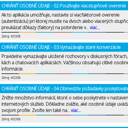
CHRÁNIŤ OSOBNÉ ÚDAJE - 02.Používajte viacstupňové overenie
Ak to aplikácia umožňuje, nastavte si viacfaktorové overenie
(autentizáciu) pri ktorej musíte na dvoch alebo viacerých stupň
preukázať dôkazy (faktory) na potvrdenie v...
viac...
Zdroj: KCCKB
CHRÁNIŤ OSOBNÉ ÚDAJE - 03.Vymazávajte staré konverzácie
Pravidelne vymazávajte uložené rozhovory v diskusných fórach
kách a chatovacích aplikáciách. Väčšinou obsahujú citlivé osobn
informácie.
Zdroj: KCCKB
CHRÁNIŤ OSOBNÉ ÚDAJE - 04.Obmedzte požiadavky poskytovat
Znížte množstvo informácií, ktoré o sebe poskytnete v nastave
internetových služieb. Dôkladne zvážte, aké osobné údaje uvád
svojom profile. Zvoľte len také na...
viac...
Zdroj: KCCKB