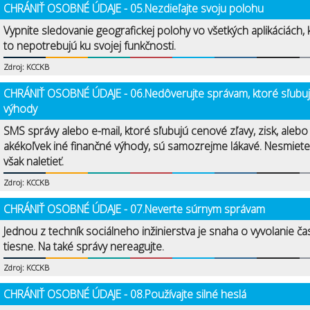
CHRÁNIŤ OSOBNÉ ÚDAJE - 05.Nezdieľajte svoju polohu
Vypnite sledovanie geografickej polohy vo všetkých aplikáciách, 
to nepotrebujú ku svojej funkčnosti.
Zdroj: KCCKB
CHRÁNIŤ OSOBNÉ ÚDAJE - 06.Nedôverujte správam, ktoré sľubu
výhody
SMS správy alebo e-mail, ktoré sľubujú cenové zľavy, zisk, alebo
akékoľvek iné finančné výhody, sú samozrejme lákavé. Nesmiete
však naletieť.
Zdroj: KCCKB
CHRÁNIŤ OSOBNÉ ÚDAJE - 07.Neverte súrnym správam
Jednou z techník sociálneho inžinierstva je snaha o vyvolanie ča
tiesne. Na také správy nereagujte.
Zdroj: KCCKB
CHRÁNIŤ OSOBNÉ ÚDAJE - 08.Používajte silné heslá