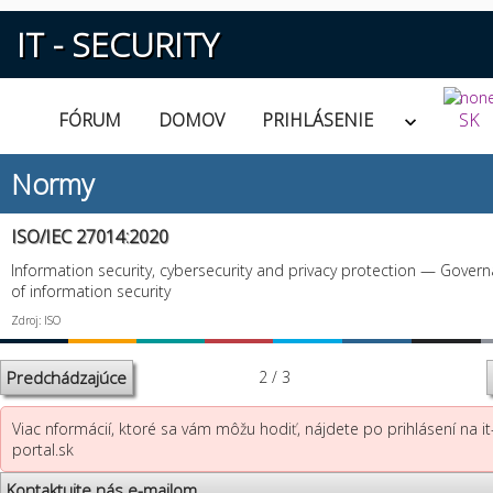
IT - SECURITY
FÓRUM
DOMOV
PRIHLÁSENIE
SK
Normy
ISO/IEC 27014:2020
Information security, cybersecurity and privacy protection — Gover
of information security
Zdroj: ISO
Predchádzajúce
2 / 3
Viac nformácií, ktoré sa vám môžu hodiť, nájdete po prihlásení na it
portal.sk
Kontaktujte nás e-mailom