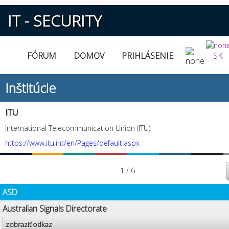
IT - SECURITY
FÓRUM
DOMOV
PRIHLÁSENIE
SK
Inštitúcie
ITU
International Telecommunication Union (ITU)
https://www.itu.int/en/Pages/default.aspx
1 / 6
ASD
Australian Signals Directorate
zobraziť odkaz