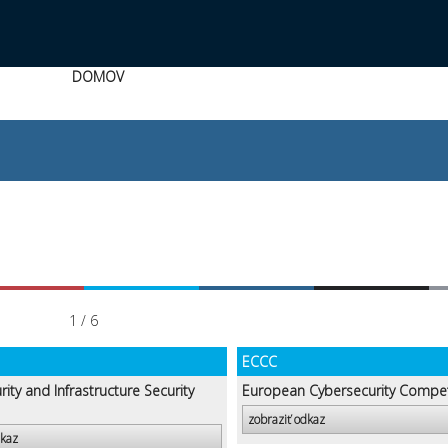
DOMOV
1 / 6
ECCC
ity and Infrastructure Security
European Cybersecurity Compe
zobraziť odkaz
dkaz