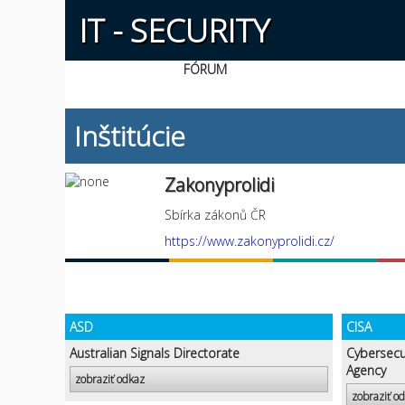
IT - SECURITY
FÓRUM
Inštitúcie
Zakonyprolidi
Sbírka zákonů ČR
https://www.zakonyprolidi.cz/
ASD
CISA
Australian Signals Directorate
Cybersecur
Agency
zobraziť odkaz
zobraziť o