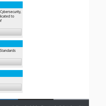
Cybersecurity,
dicated to
f
Standards