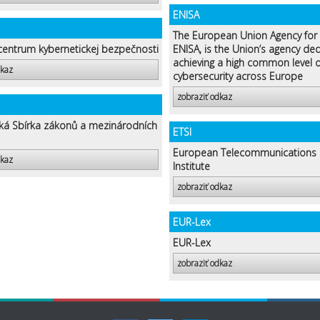
ENISA
The European Union Agency for 
entrum kybernetickej bezpečnosti
ENISA, is the Union’s agency de
achieving a high common level o
dkaz
cybersecurity across Europe
zobraziť odkaz
cká Sbírka zákonů a mezinárodních
ETSI
European Telecommunications 
dkaz
Institute
zobraziť odkaz
EUR-Lex
EUR-Lex
zobraziť odkaz