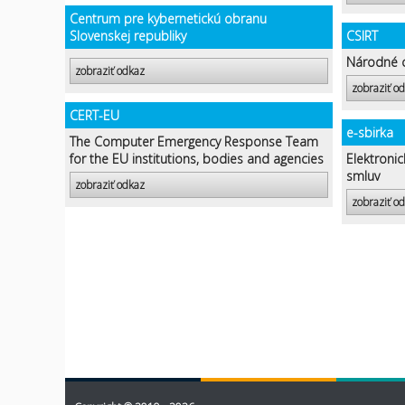
Centrum pre kybernetickú obranu
Slovenskej republiky
CSIRT
Národné c
zobraziť odkaz
zobraziť o
CERT-EU
e-sbirka
The Computer Emergency Response Team
for the EU institutions, bodies and agencies
Elektroni
smluv
zobraziť odkaz
zobraziť o