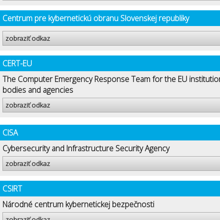
Centrum pre kybernetickú obranu Slovenskej republiky
zobraziť odkaz
CERT-EU
The Computer Emergency Response Team for the EU institutio
bodies and agencies
zobraziť odkaz
CISA
Cybersecurity and Infrastructure Security Agency
zobraziť odkaz
CSIRT
Národné centrum kybernetickej bezpečnosti
zobraziť odkaz