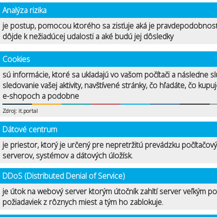
Analýza rizika
je postup, pomocou ktorého sa zisťuje aká je pravdepodobnosť
dôjde k nežiadúcej udalosti a aké budú jej dôsledky
Cookies
sú informácie, ktoré sa ukladajú vo vašom počítači a následne sl
sledovanie vašej aktivity, navštívené stránky, čo hľadáte, čo kupu
e-shopoch a podobne
Zdroj: it.portal
Dátové centrum
je priestor, ktorý je určený pre nepretržitú prevádzku počítačov
serverov, systémov a dátových úložísk.
DDoS (Distributed Denial of Service)
je útok na webový server ktorým útočník zahltí server veľkým p
požiadaviek z rôznych miest a tým ho zablokuje.