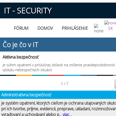
IT - SECURITY
FÓRUM
DOMOV
PRIHLÁSENIE
SK
Čo je čo v IT
Aktívna bezpečnosť
je súhrn opatrení v príslušnej oblasti na zníženie pravdepodobnosti
výskytu nebezpečných situácií
1 / 7
Administratívna bezpečnosť
je systém opatrení, ktorých cieľom je ochrana utajovaných skut
pri ich tvorbe, príjme, evidencii, preprave, ukladaní, rozmnožovan
vyraďovaní a uchovávaní alebo p...
viac...