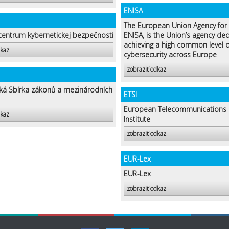
ENISA
The European Union Agency for 
entrum kybernetickej bezpečnosti
ENISA, is the Union’s agency de
achieving a high common level o
dkaz
cybersecurity across Europe
zobraziť odkaz
cká Sbírka zákonů a mezinárodních
ETSI
European Telecommunications 
dkaz
Institute
zobraziť odkaz
EUR-Lex
EUR-Lex
zobraziť odkaz