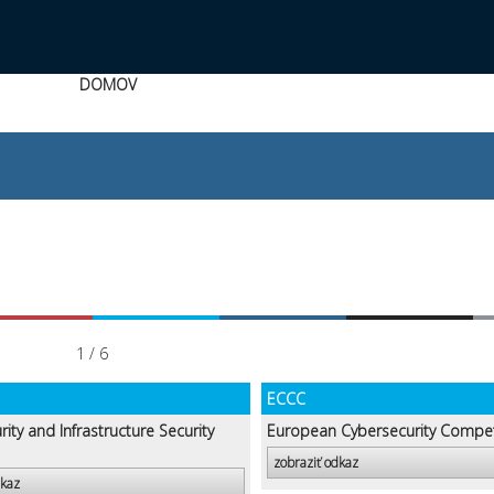
DOMOV
1 / 6
ECCC
ity and Infrastructure Security
European Cybersecurity Compe
zobraziť odkaz
dkaz