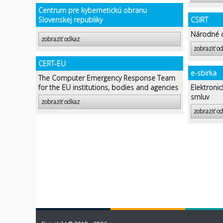
Centrum pre kybernetickú obranu
Slovenskej republiky
CSIRT
Národné c
zobraziť odkaz
zobraziť o
CERT-EU
e-sbirka
The Computer Emergency Response Team
for the EU institutions, bodies and agencies
Elektroni
smluv
zobraziť odkaz
zobraziť o