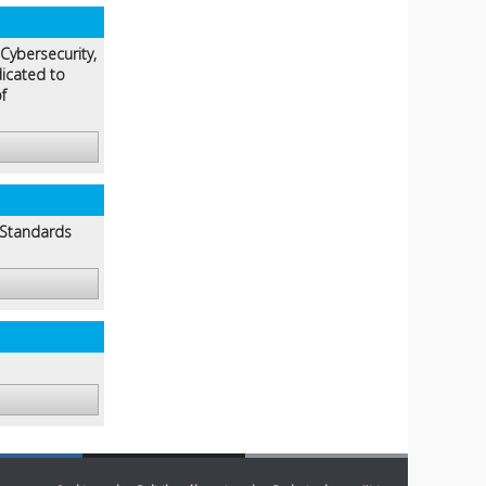
Cybersecurity,
dicated to
f
Standards