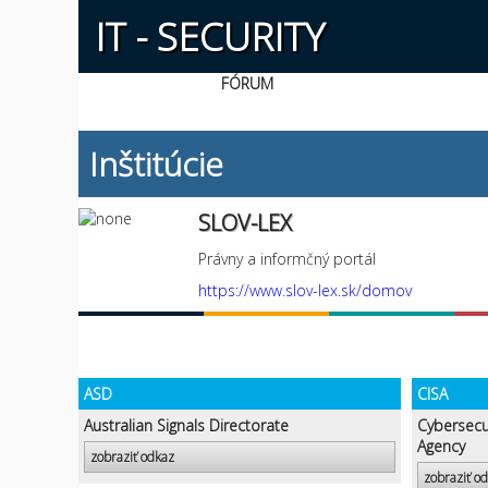
IT - SECURITY
FÓRUM
Inštitúcie
SLOV-LEX
Právny a informčný portál
https://www.slov-lex.sk/domov
ASD
CISA
Australian Signals Directorate
Cybersecur
Agency
zobraziť odkaz
zobraziť o