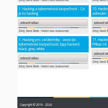
Zdroj: David Šetek - Hackni svou budoucnost
Zdroj: David 
1. Hacking a kybernetická bezpečnost - Co
10. Hackin
je to hacking
adresám
zobraziť odkaz
zobraziť o
Zdroj: David Šetek - Hackni svou budoucnost
Zdroj: David 
1. Hacking pro začátečníky - úvod do
11. Hacki
kybernetické bezpečnosti, typy hackerů
Příkaz cd
black, grey, white
zobraziť o
zobraziť odkaz
Zdroj: David 
Zdroj: David Šetek - Hackni svou budoucnost
Copyright © 2019 - 2026