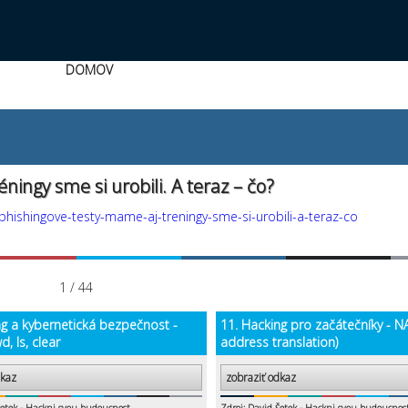
DOMOV
ningy sme si urobili. A teraz – čo?
phishingove-testy-mame-aj-treningy-sme-si-urobili-a-teraz-co
1 / 44
ng a kybernetická bezpečnost -
11. Hacking pro začátečníky - N
d, ls, clear
address translation)
dkaz
zobraziť odkaz