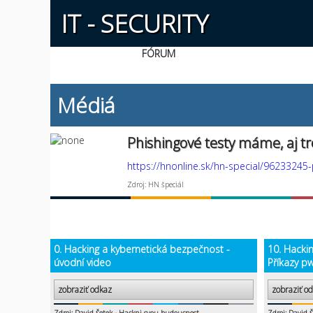
IT - SECURITY
FÓRUM
Médiá
Phishingové testy máme, aj tré
https://hnonline.sk/hn-special/96233245-
Zdroj: HN špeciál
0. Hacking a kybernetická bezpečnost -
10. Hacki
úvodní video
Příkazy pw
zobraziť odkaz
zobraziť o