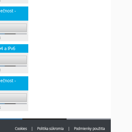
t
pečnost -
t
v4 a IPv6
t
pečnost -
t
Cookies
|
Politika súkromia
|
Podmienky použitia