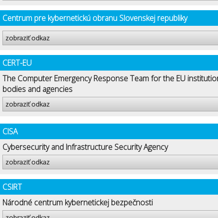
Centrum pre kybernetickú obranu Slovenskej republiky
zobraziť odkaz
CERT-EU
The Computer Emergency Response Team for the EU institutio
bodies and agencies
zobraziť odkaz
CISA
Cybersecurity and Infrastructure Security Agency
zobraziť odkaz
CSIRT
Národné centrum kybernetickej bezpečnosti
zobraziť odkaz