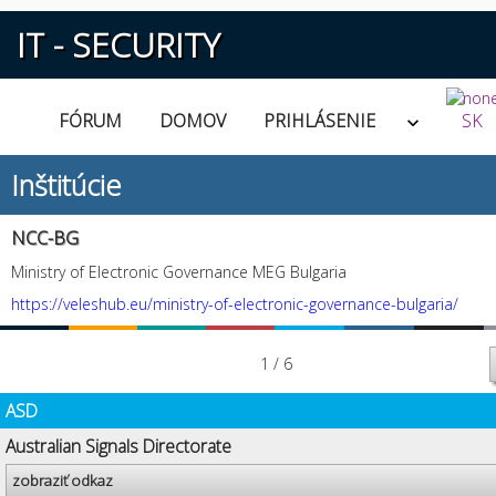
IT - SECURITY
FÓRUM
DOMOV
PRIHLÁSENIE
SK
Inštitúcie
NCC-BG
Ministry of Electronic Governance MEG Bulgaria
https://veleshub.eu/ministry-of-electronic-governance-bulgaria/
1 / 6
ASD
Australian Signals Directorate
zobraziť odkaz