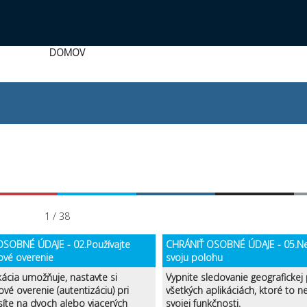
DOMOV
1 / 38
SOBNÉ ÚDAJE - 02.Používajte
CHRÁNIŤ OSOBNÉ ÚDAJE - 05.Ne
ové overenie
svoju polohu
kácia umožňuje, nastavte si
Vypnite sledovanie geografickej
ové overenie (autentizáciu) pri
všetkých aplikáciách, ktoré to 
síte na dvoch alebo viacerých
svojej funkčnosti.