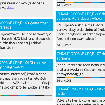
preukázať dôkazy (faktory) na
Zdroj: KCCKB
 v...
viac...
CHRÁNIŤ OSOBNÉ ÚDAJE - 06.Ne
správam, ktoré sľubujú výhody
OSOBNÉ ÚDAJE - 03.Vymazávajte
SMS správy alebo e-mail, ktoré 
verzácie
cenové zľavy, zisk, alebo akékoľ
e vymazávajte uložené rozhovory v
finančné výhody, sú samozrejme
h fórach, SMS-kách a chatovacích
Nesmiete im však naletieť.
h. Väčšinou obsahujú citlivé
Zdroj: KCCKB
formácie.
CHRÁNIŤ OSOBNÉ ÚDAJE - 07.Ne
správam
OSOBNÉ ÚDAJE - 04.Obmedzte
Jednou z techník sociálneho inži
y poskytovateľov
snaha o vyvolanie časovej tiesn
ožstvo informácií, ktoré o sebe
správy nereagujte.
e v nastaveniach internetových
Zdroj: KCCKB
Dôkladne zvážte, aké osobné údaje
a svojom profile. Zvoľte len také
CHRÁNIŤ OSOBNÉ ÚDAJE - 08.Použ
heslá
Vytvárajte heslá, ktoré majú as
a obsahujú kombináciu veľkých