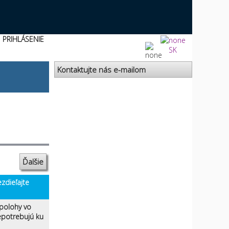
PRIHLÁSENIE
SK
Kontaktujte nás e-mailom
Ďalšie
zdieľajte
 polohy vo
nepotrebujú ku