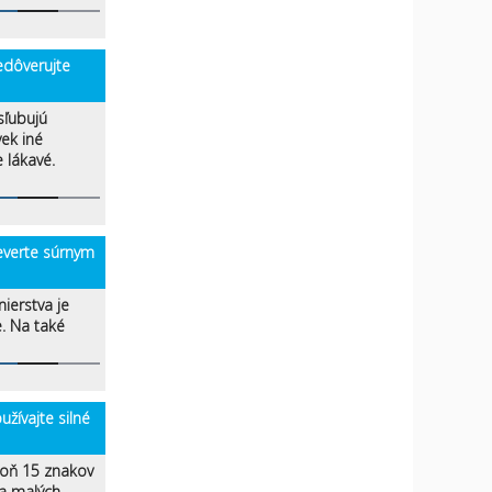
dôverujte
sľubujú
vek iné
 lákavé.
verte súrnym
nierstva je
e. Na také
ívajte silné
poň 15 znakov
 a malých