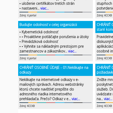
▪ uloženie certifikátov tretích strán
stupňoch 
▪ nastaveni...
viac...
potvrdenie
Zdroj: it.portal
Zdroj: KCCKB
Budujte odolnosť v celej organizácii
CHRÁNIŤ 
staré kon
▪ Kybernetická odolnosť
▪ ▪ Proaktívne potláčajte porušenia a útoky
Pravideln
▪ Prevádzková odolnosť
diskusnýc
▪ ▪ Vyhnite sa nákladným prestojom pre
aplikáciác
zamestnancov a zákazníkov...
viac...
osobné in
Zdroj: it.portal
Zdroj: KCCKB
CHRÁNIŤ OSOBNÉ ÚDAJE - 01.Neklikajte na
CHRÁNIŤ 
odkazy
požiadavk
Neklikajte na internetové odkazy v e-
Znížte mn
mailových správach. Adresu webstránky
poskytnet
ktorú chcete navštíviť prepíšte do
služieb. 
adresného riadka internetového
uvádzate n
prehliadača. Prečo? Odkaz v e...
viac...
na...
viac...
Zdroj: KCCKB
Zdroj: KCCKB