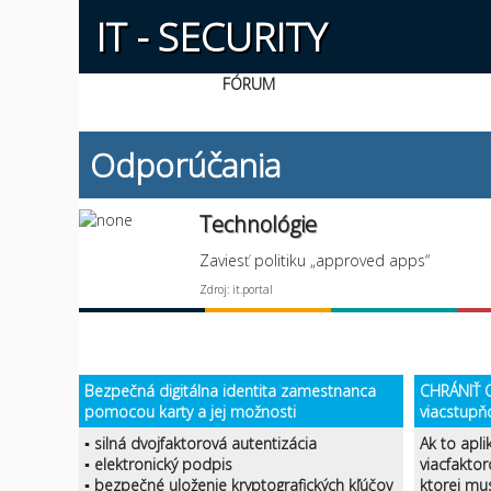
IT - SECURITY
FÓRUM
Odporúčania
Technológie
Zaviesť politiku „approved apps“
Zdroj: it.portal
Bezpečná digitálna identita zamestnanca
CHRÁNIŤ O
pomocou karty a jej možnosti
viacstupň
▪ silná dvojfaktorová autentizácia
Ak to apli
▪ elektronický podpis
viacfaktor
▪ bezpečné uloženie kryptografických kľúčov
ktorej mu