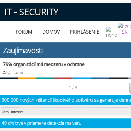
IT - SECURITY
FÓRUM
DOMOV
PRIHLÁSENIE
SK
Zaujímavosti
79% organizácií má medzeru v ochrane
Zdroj: Internet
1 / 3
300 000 nových inštancií škodlivého softvéru sa generuje denn
Zdroj: Internet
49 dní trvá v priemere detekcia malvéru