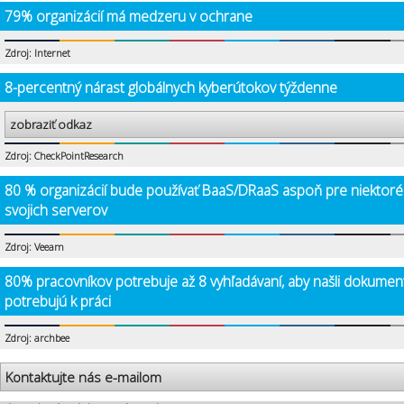
79% organizácií má medzeru v ochrane
Zdroj: Internet
8-percentný nárast globálnych kyberútokov týždenne
zobraziť odkaz
Zdroj: CheckPointResearch
80 % organizácií bude používať BaaS/DRaaS aspoň pre niektoré
svojich serverov
Zdroj: Veeam
80% pracovníkov potrebuje až 8 vyhľadávaní, aby našli dokumen
potrebujú k práci
Zdroj: archbee
Kontaktujte nás e-mailom