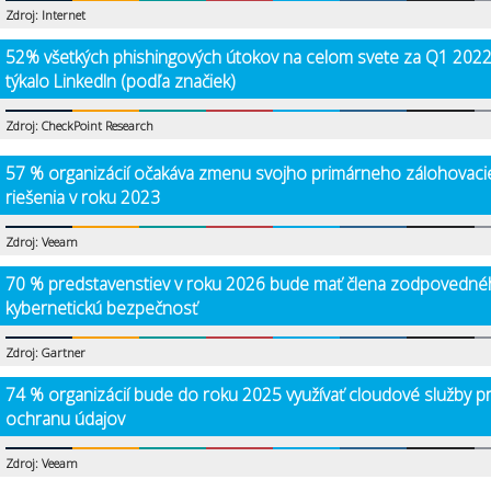
Zdroj: Internet
52% všetkých phishingových útokov na celom svete za Q1 2022
týkalo LinkedIn (podľa značiek)
Zdroj: CheckPoint Research
57 % organizácií očakáva zmenu svojho primárneho zálohovac
riešenia v roku 2023
Zdroj: Veeam
70 % predstavenstiev v roku 2026 bude mať člena zodpovedné
kybernetickú bezpečnosť
Zdroj: Gartner
74 % organizácií bude do roku 2025 využívať cloudové služby p
ochranu údajov
Zdroj: Veeam