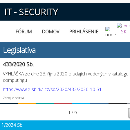
IT - SECURITY
FÓRUM
DOMOV
PRIHLÁSENIE
SK
Legislatíva
433/2020 Sb.
VYHLÁŠKA ze dne 23. října 2020 o údajích vedených v katalogu
computingu
https://www.e-sbirka.cz/sb/2020/433/2020-10-31
Zdroj: e-sbirka
1 / 9
1/2024 Sb.