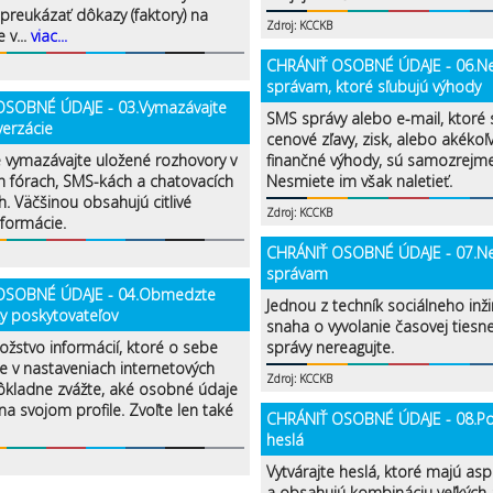
preukázať dôkazy (faktory) na
Zdroj: KCCKB
 v...
viac...
CHRÁNIŤ OSOBNÉ ÚDAJE - 06.Ne
správam, ktoré sľubujú výhody
OSOBNÉ ÚDAJE - 03.Vymazávajte
SMS správy alebo e-mail, ktoré 
verzácie
cenové zľavy, zisk, alebo akékoľ
e vymazávajte uložené rozhovory v
finančné výhody, sú samozrejme
h fórach, SMS-kách a chatovacích
Nesmiete im však naletieť.
h. Väčšinou obsahujú citlivé
Zdroj: KCCKB
formácie.
CHRÁNIŤ OSOBNÉ ÚDAJE - 07.Ne
správam
OSOBNÉ ÚDAJE - 04.Obmedzte
Jednou z techník sociálneho inži
y poskytovateľov
snaha o vyvolanie časovej tiesn
ožstvo informácií, ktoré o sebe
správy nereagujte.
e v nastaveniach internetových
Zdroj: KCCKB
Dôkladne zvážte, aké osobné údaje
a svojom profile. Zvoľte len také
CHRÁNIŤ OSOBNÉ ÚDAJE - 08.Použ
heslá
Vytvárajte heslá, ktoré majú as
a obsahujú kombináciu veľkých