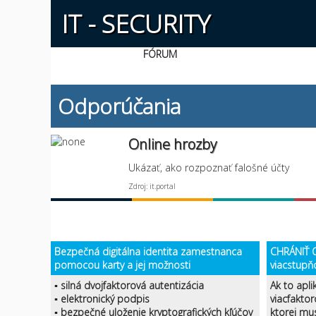
IT - SECURITY
FÓRUM
Odporúčania
Online hrozby
Ukázať, ako rozpoznať falošné účty
Zdroj: it.portal
Bezpečná digitálna identita zamestnanca
CHRÁNIŤ O
pomocou karty a jej možnosti
viacstupň
▪ silná dvojfaktorová autentizácia
Ak to apli
▪ elektronický podpis
viacfaktor
▪ bezpečné uloženie kryptografických kľúčov
ktorej mu