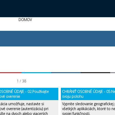
DOMOV
1 / 38
SOBNÉ ÚDAJE - 02.Používajte
CHRÁNIŤ OSOBNÉ ÚDAJE - 05.Ne
ové overenie
svoju polohu
kácia umožňuje, nastavte si
Vypnite sledovanie geografickej
ové overenie (autentizáciu) pri
všetkých aplikáciách, ktoré to 
síte na dvoch alebo viacerých
svojej funkčnosti.