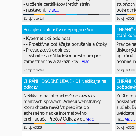
▪ uloženie certifikátov tretích strán
stupňoch 
▪ nastaveni...
viac...
potvrdenie
Zdroj: it.portal
Zdroj: KCCKB
Budujte odolnosť v celej organizácii
CHRÁNIŤ 
staré kon
▪ Kybernetická odolnosť
▪ ▪ Proaktívne potláčajte porušenia a útoky
Pravideln
▪ Prevádzková odolnosť
diskusnýc
▪ ▪ Vyhnite sa nákladným prestojom pre
aplikáciác
zamestnancov a zákazníkov...
viac...
osobné in
Zdroj: it.portal
Zdroj: KCCKB
CHRÁNIŤ OSOBNÉ ÚDAJE - 01.Neklikajte na
CHRÁNIŤ 
odkazy
požiadavk
Neklikajte na internetové odkazy v e-
Znížte mn
mailových správach. Adresu webstránky
poskytnet
ktorú chcete navštíviť prepíšte do
služieb. 
adresného riadka internetového
uvádzate n
prehliadača. Prečo? Odkaz v e...
viac...
na...
viac...
Zdroj: KCCKB
Zdroj: KCCKB