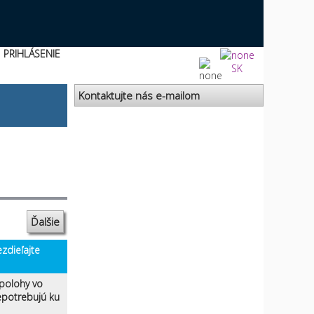
PRIHLÁSENIE
SK
Kontaktujte nás e-mailom
Ďalšie
zdieľajte
 polohy vo
nepotrebujú ku