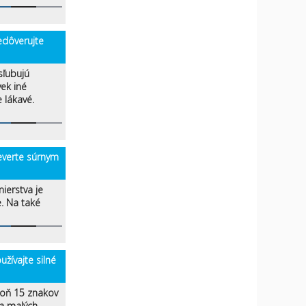
dôverujte
sľubujú
vek iné
 lákavé.
verte súrnym
nierstva je
e. Na také
ívajte silné
poň 15 znakov
 a malých