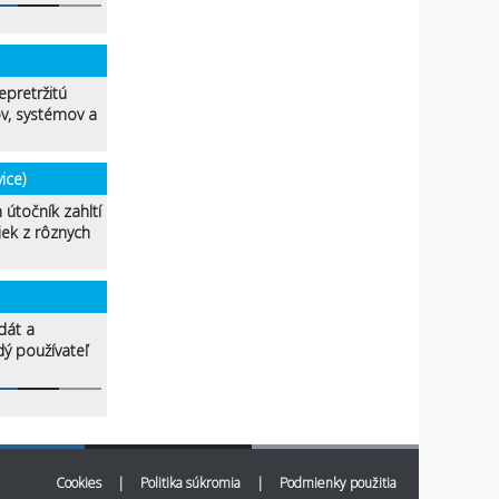
epretržitú
v, systémov a
ice)
 útočník zahltí
ek z rôznych
dát a
dý používateľ
Cookies
|
Politika súkromia
|
Podmienky použitia