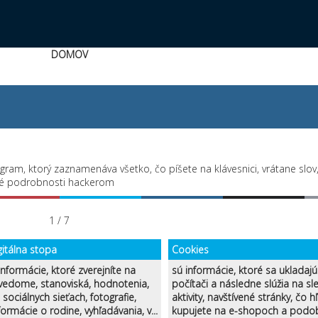
DOMOV
gram, ktorý zaznamenáva všetko, čo píšete na klávesnici, vrátane slov
né podrobnosti hackerom
1 / 7
gitálna stopa
Cookies
informácie, ktoré zverejníte na
sú informácie, ktoré sa ukladaj
 vedome, stanoviská, hodnotenia,
počítači a následne slúžia na sl
sociálnych sieťach, fotografie,
aktivity, navštívené stránky, čo h
formácie o rodine, vyhľadávania, v...
kupujete na e-shopoch a podo