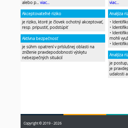
alebo p...
viac...
viac...
Akceptovateľné riziko
Analýza riz
je riziko, ktoré je človek ochotný akceptovať,
• Identifik
resp. pripustiť, podstúpiť
• Identifi
• Identifi
mohli využ
Aktívna bezpečnosť
• Identifi
je súhrn opatrení v príslušnej oblasti na
zníženie pravdepodobnosti výskytu
Analýza ri
nebezpečných situácií
je postup
je pravde
udalosti 
Copyright © 2019 - 2026