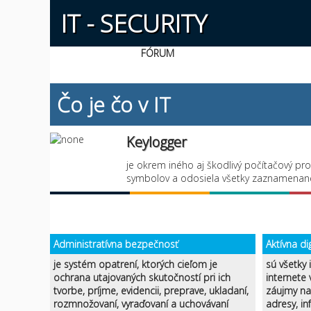
IT - SECURITY
FÓRUM
Čo je čo v IT
Keylogger
je okrem iného aj škodlivý počítačový pro
symbolov a odosiela všetky zaznamena
Administratívna bezpečnosť
Aktívna di
je systém opatrení, ktorých cieľom je
sú všetky 
ochrana utajovaných skutočností pri ich
internete
tvorbe, príjme, evidencii, preprave, ukladaní,
záujmy na 
rozmnožovaní, vyraďovaní a uchovávaní
adresy, in