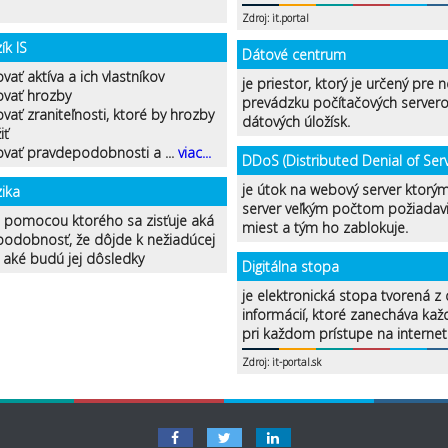
Zdroj: it.portal
ík IS
Dátové centrum
ovať aktíva a ich vlastníkov
je priestor, ktorý je určený pre n
kovať hrozby
prevádzku počítačových servero
kovať zraniteľnosti, ktoré by hrozby
dátových úložísk.
iť
kovať pravdepodobnosti a ...
viac...
DDoS (Distributed Denial of Serv
je útok na webový server ktorým
zika
server veľkým počtom požiadavi
, pomocou ktorého sa zisťuje aká
miest a tým ho zablokuje.
podobnosť, že dôjde k nežiadúcej
a aké budú jej dôsledky
Digitálna stopa
je elektronická stopa tvorená z 
informácií, ktoré zanecháva kaž
pri každom prístupe na internet
Zdroj: it-portal.sk