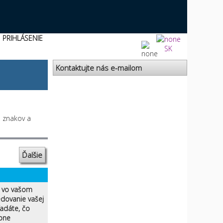
PRIHLÁSENIE
SK
Kontaktujte nás e-mailom
, znakov a
Ďalšie
ú vo vašom
edovanie vašej
ľadáte, čo
bne