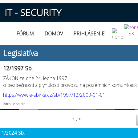
IT - SECURITY
FÓRUM
DOMOV
PRIHLÁSENIE
SK
Legislatíva
12/1997 Sb.
ZÁKON ze dne 24. ledna 1997
o bezpečnosti a plynulosti provozu na pozemních komunikací
https://www.e-sbirka.cz/sb/1997/12/2009-01-01
Zdroj: e-sbirka
1 / 9
1/2024 Sb.