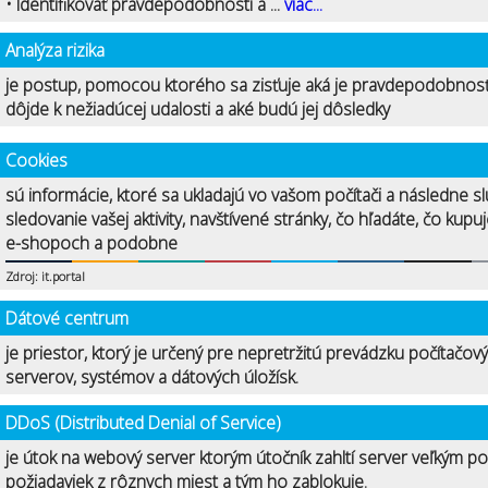
• Identifikovať pravdepodobnosti a ...
viac...
Analýza rizika
je postup, pomocou ktorého sa zisťuje aká je pravdepodobnosť
dôjde k nežiadúcej udalosti a aké budú jej dôsledky
Cookies
sú informácie, ktoré sa ukladajú vo vašom počítači a následne sl
sledovanie vašej aktivity, navštívené stránky, čo hľadáte, čo kupu
e-shopoch a podobne
Zdroj: it.portal
Dátové centrum
je priestor, ktorý je určený pre nepretržitú prevádzku počítačov
serverov, systémov a dátových úložísk.
DDoS (Distributed Denial of Service)
je útok na webový server ktorým útočník zahltí server veľkým p
požiadaviek z rôznych miest a tým ho zablokuje.