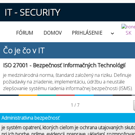
IT - SECURITY
FÓRUM
DOMOV
PRIHLÁSENIE
SK
Čo je čo v IT
ISO 27001 - Bezpečnosť Informačných Technológií
je medzinárodná norma, štandard založený na riziku. Definuje
požiadavky na zriadenie, implementáciu, údržbu a neustále
zlepšovanie systému riadenia informačnej bezpečnosti (ISMS).
1 / 7
Administratívna bezpečnosť
je systém opatrení, ktorých cieľom je ochrana utajovaných skut
pri ich tvorbe, príjme, evidencii, preprave, ukladaní, rozmnožovan