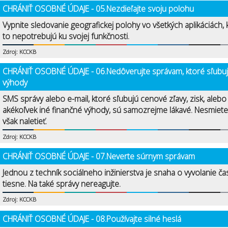
CHRÁNIŤ OSOBNÉ ÚDAJE - 05.Nezdieľajte svoju polohu
Vypnite sledovanie geografickej polohy vo všetkých aplikáciách, 
to nepotrebujú ku svojej funkčnosti.
Zdroj: KCCKB
CHRÁNIŤ OSOBNÉ ÚDAJE - 06.Nedôverujte správam, ktoré sľubu
výhody
SMS správy alebo e-mail, ktoré sľubujú cenové zľavy, zisk, alebo
akékoľvek iné finančné výhody, sú samozrejme lákavé. Nesmiete
však naletieť.
Zdroj: KCCKB
CHRÁNIŤ OSOBNÉ ÚDAJE - 07.Neverte súrnym správam
Jednou z techník sociálneho inžinierstva je snaha o vyvolanie ča
tiesne. Na také správy nereagujte.
Zdroj: KCCKB
CHRÁNIŤ OSOBNÉ ÚDAJE - 08.Používajte silné heslá