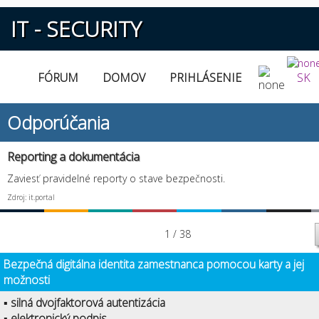
IT - SECURITY
FÓRUM
DOMOV
PRIHLÁSENIE
SK
Odporúčania
Reporting a dokumentácia
Zaviesť pravidelné reporty o stave bezpečnosti.
Zdroj: it.portal
1 / 38
Bezpečná digitálna identita zamestnanca pomocou karty a jej
možnosti
▪ silná dvojfaktorová autentizácia
▪ elektronický podpis