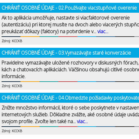
CHRÁNIŤ OSOBNÉ ÚDAJE - 02.Používajte viacstupňové overenie
Ak to aplikácia umožňuje, nastavte si viacfaktorové overenie
(autentizáciu) pri ktorej musíte na dvoch alebo viacerých stupň
preukázať dôkazy (faktory) na potvrdenie v...
viac...
Zdroj: KCCKB
CHRÁNIŤ OSOBNÉ ÚDAJE - 03.Vymazávajte staré konverzácie
Pravidelne vymazávajte uložené rozhovory v diskusných fórach
kách a chatovacích aplikáciách. Väčšinou obsahujú citlivé osobn
informácie.
Zdroj: KCCKB
CHRÁNIŤ OSOBNÉ ÚDAJE - 04.Obmedzte požiadavky poskytovat
Znížte množstvo informácií, ktoré o sebe poskytnete v nastave
internetových služieb. Dôkladne zvážte, aké osobné údaje uvád
svojom profile. Zvoľte len také na...
viac...
Zdroj: KCCKB