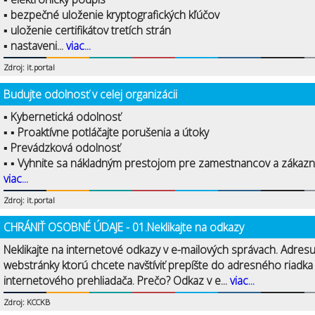
▪ bezpečné uloženie kryptografických kľúčov
▪ uloženie certifikátov tretích strán
▪ nastaveni...
viac...
Zdroj: it.portal
Budujte odolnosť v celej organizácii
▪ Kybernetická odolnosť
▪ ▪ Proaktívne potláčajte porušenia a útoky
▪ Prevádzková odolnosť
▪ ▪ Vyhnite sa nákladným prestojom pre zamestnancov a zákazní
viac...
Zdroj: it.portal
CHRÁNIŤ OSOBNÉ ÚDAJE - 01.Neklikajte na odkazy
Neklikajte na internetové odkazy v e-mailových správach. Adres
webstránky ktorú chcete navštíviť prepíšte do adresného riadka
internetového prehliadača. Prečo? Odkaz v e...
viac...
Zdroj: KCCKB