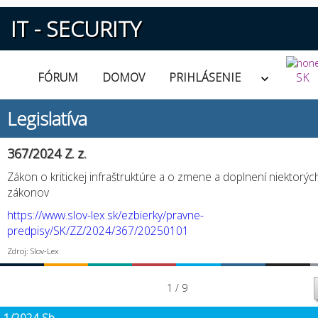
IT - SECURITY
FÓRUM
DOMOV
PRIHLÁSENIE
SK
Legislatíva
367/2024 Z. z.
Zákon o kritickej infraštruktúre a o zmene a doplnení niektorýc
zákonov
https://www.slov-lex.sk/ezbierky/pravne-
predpisy/SK/ZZ/2024/367/20250101
Zdroj: Slov-Lex
1 / 9