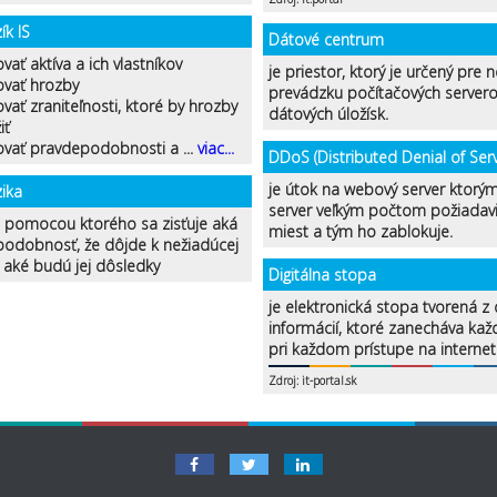
ík IS
Dátové centrum
ovať aktíva a ich vlastníkov
je priestor, ktorý je určený pre n
kovať hrozby
prevádzku počítačových servero
kovať zraniteľnosti, ktoré by hrozby
dátových úložísk.
iť
kovať pravdepodobnosti a ...
viac...
DDoS (Distributed Denial of Serv
je útok na webový server ktorým
zika
server veľkým počtom požiadavi
, pomocou ktorého sa zisťuje aká
miest a tým ho zablokuje.
podobnosť, že dôjde k nežiadúcej
a aké budú jej dôsledky
Digitálna stopa
je elektronická stopa tvorená z 
informácií, ktoré zanecháva kaž
pri každom prístupe na internet
Zdroj: it-portal.sk