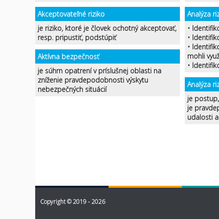
Akceptovateľné riziko
Analýza riz
je riziko, ktoré je človek ochotný akceptovať,
• Identifik
resp. pripustiť, podstúpiť
• Identifi
• Identifi
mohli využ
Aktívna bezpečnosť
• Identifi
je súhrn opatrení v príslušnej oblasti na
zníženie pravdepodobnosti výskytu
Analýza ri
nebezpečných situácií
je postup
je pravde
udalosti 
Copyright © 2019 - 2026