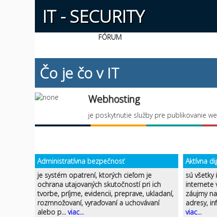
IT - SECURITY
FÓRUM
Čo je čo v IT
Webhosting
je poskytnutie služby pre publikovanie w
Administratívna bezpečnosť
Aktívna di
je systém opatrení, ktorých cieľom je
sú všetky 
ochrana utajovaných skutočností pri ich
internete
tvorbe, príjme, evidencii, preprave, ukladaní,
záujmy na 
rozmnožovaní, vyraďovaní a uchovávaní
adresy, in
alebo p...
viac...
viac...