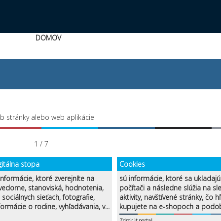
DOMOV
eb stránky alebo web aplikácie
1 / 7
gitálna stopa
Cookies
informácie, ktoré zverejníte na
sú informácie, ktoré sa ukladaj
 vedome, stanoviská, hodnotenia,
počítači a následne slúžia na sl
sociálnych sieťach, fotografie,
aktivity, navštívené stránky, čo h
formácie o rodine, vyhľadávania, v...
kupujete na e-shopoch a podo
Zdroj: it.portal