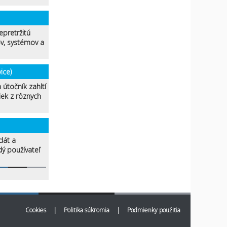
epretržitú
v, systémov a
ice)
 útočník zahltí
ek z rôznych
dát a
dý používateľ
Cookies
|
Politika súkromia
|
Podmienky použitia