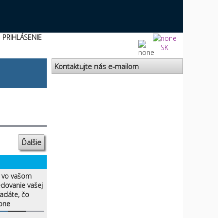
PRIHLÁSENIE
SK
Kontaktujte nás e-mailom
Ďalšie
ú vo vašom
edovanie vašej
ľadáte, čo
bne